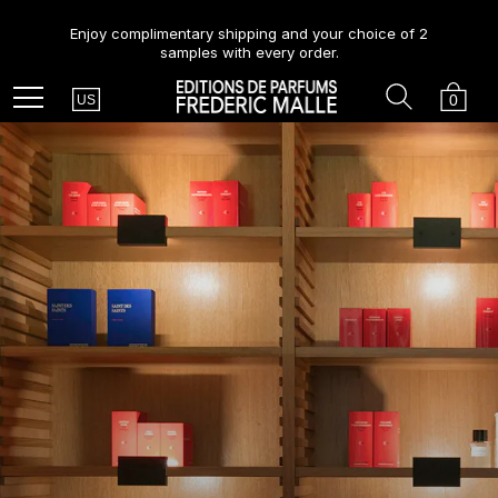
Enjoy complimentary shipping and your choice of 2
samples with every order.
Country
Search
Cart
Menu
0
US