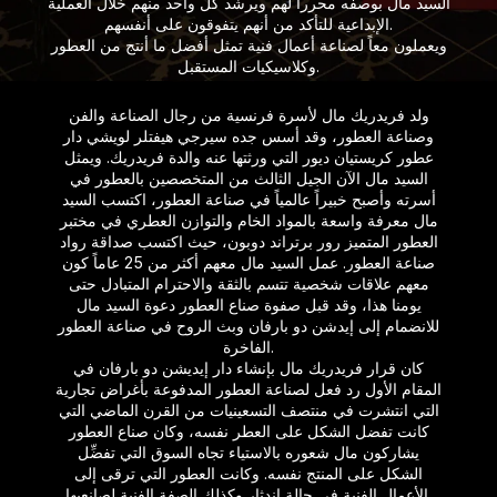
السيد مال بوصفه محرراً لهم ويرشد​ كل واحد منهم خلال العملية
الإبداعية للتأكد من أنهم يتفوقون على أنفسهم.​
ويعملون معاً لصناعة أعمال فنية تمثل أفضل ما أنتج من العطور
وكلاسيكيات المستقبل.​
ولد فريدريك مال لأسرة فرنسية من رجال الصناعة والفن
وصناعة العطور، وقد أسس جده سيرجي هيفتلر لويشي دار
عطور كريستيان ديور التي ورثتها عنه والدة فريدريك. ويمثل
السيد مال الآن الجيل الثالث من المتخصصين بالعطور في
أسرته وأصبح خبيراً عالمياً في صناعة العطور، اكتسب السيد
مال معرفة واسعة بالمواد الخام والتوازن العطري في مختبر
العطور المتميز رور برتراند دوبون، حيث اكتسب صداقة رواد
صناعة العطور. عمل السيد مال معهم أكثر من 25 عاماً كون
معهم علاقات شخصية تتسم بالثقة والاحترام المتبادل حتى
يومنا هذا، وقد قبل صفوة صناع العطور دعوة السيد مال
للانضمام إلى إيدشن دو بارفان وبث الروح في صناعة العطور
الفاخرة.​
كان قرار فريدريك مال بإنشاء دار إيديشن دو بارفان في
المقام الأول رد فعل لصناعة العطور المدفوعة بأغراض تجارية
التي انتشرت في منتصف التسعينيات من القرن الماضي التي
كانت تفضل الشكل على العطر نفسه، وكان صناع العطور
يشاركون مال شعوره بالاستياء تجاه السوق التي تفضِّل
الشكل على المنتج نفسه. وكانت العطور التي ترقى إلى
الأعمال الفنية في حالة اندثار وكذلك الصفة الفنية لصانعيها.​