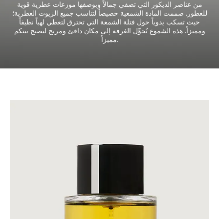
من عناصر الديكور التي تضفي جمالاً وبوصفها موزعات عطرية قوية
للعطور. صممت المادة الشمعية خصيصاً لتناسب جميع الزيوت العطرية؛
حيث تسكب يدوياً حول فتلة الشمعة التي تحترق لتعطي لهباً نظيفاً
ومميزاً. هذه الشموع تُحوِّل الغرفة إلى مكان دافئ ومريح ليصبح بيتكم
مميزاً.