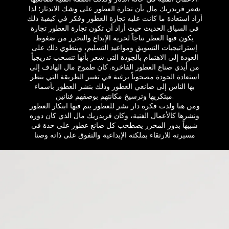
شعر فريدريك مال بأن تجارة العطور على وشك الاندثار؛ لذا
أراد استعادة ما كانت عليه تجارة العطور وفكر في كيفية ذلك
في السياق الحديث حيث أراد أن تكون تجارة العطور تجارة
يكون فيها العطر نتاجاً لحرية الإبداع والتحرر من ضغوط
إستراتيجيات التسويق ومواعيد التسليم، وينطوي ذلك على
العودة إلى الاهتمام بالجودة التي شعر بأنها تنسحب تدريجياً
من أيدي صناع العطور الفاخرة. كان طموح مال الهادف إلى
استعادة الجودة مصحوباً برغبة في تغيير الطريقة التي ينظر
بها الناس إلى صانعي العطور وذلك بنشر العطور بأسماء
مبتكريها وترسيخ مكانتهم بوصفهم فنانين.​
ومن هنا ولدت فكرة دار نشر للعطور يتم فيها ابتكار العطور
ونشرها كالأعمال الفنية، وكان فريدريك مال الذي كان دوره
شبيهاً بدور المحرر يصطحب كل صانع عطور على حدة في
مسيرته للارتقاء بملكته الإبداعية والتفوق على ذاته وصنا